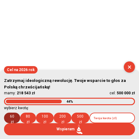
×
Cel na 2026 rok
Zatrzymaj ideologiczną rewolucję. Twoje wsparcie to głos za
Polską chrześcijańską!
mamy:
218 543 zł
cel:
500 000 zł
44%
wybierz kwotę:
60
80
100
200
500
zł
zł
zł
zł
zł
Wspieram