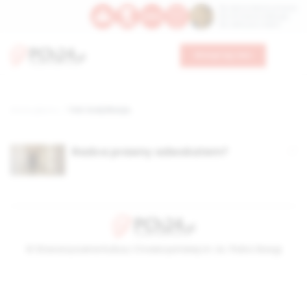
Św. Dominika Guzmana
Św. Emiliana, biskupa
Św. Zefiryna z Malii
Wesprzyj nas
Strona główna
TAG: kodyfikacje,
Radca prawny adwokatem?
© Stowarzyszenie Kultury Chrześcijańskiej im. ks. Piotra Skargi
2026-08-08 07:36:09