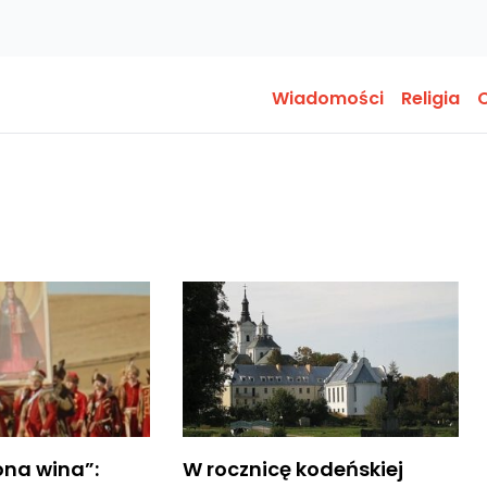
Wiadomości
Religia
O
ona wina”:
W rocznicę kodeńskiej