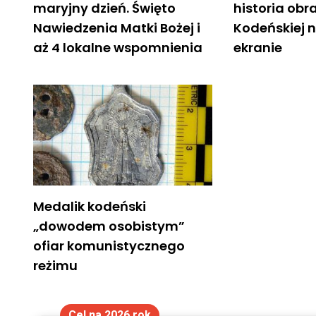
maryjny dzień. Święto
historia obr
Nawiedzenia Matki Bożej i
Kodeńskiej 
aż 4 lokalne wspomnienia
ekranie
Medalik kodeński
„dowodem osobistym”
ofiar komunistycznego
reżimu
Cel na 2026 rok