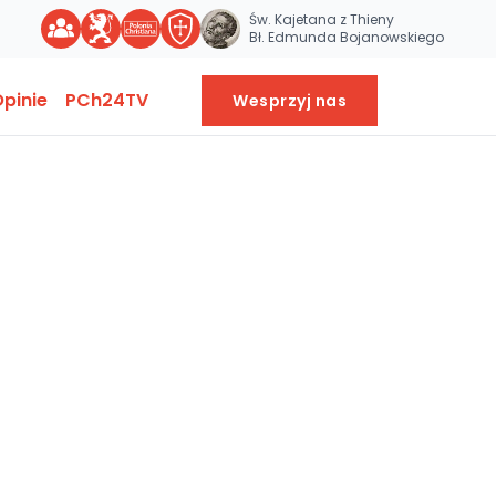
Św. Kajetana z Thieny
Bł. Edmunda Bojanowskiego
pinie
PCh24TV
Wesprzyj nas