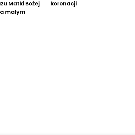
azu Matki Bożej
koronacji
na małym