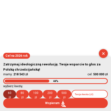
×
Cel na 2026 rok
Zatrzymaj ideologiczną rewolucję. Twoje wsparcie to głos za
Polską chrześcijańską!
mamy:
218 543 zł
cel:
500 000 zł
44%
wybierz kwotę:
60
80
100
200
500
zł
zł
zł
zł
zł
Wspieram