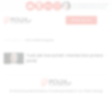
Św. Teresy Benedykty od Krzyża
Św. Kandydy Marii od Jezusa
Wesprzyj nas
Strona główna
TAG: kodeks drogowe
Tusk jak Kaczyński: również bez prawa
jazdy
© Stowarzyszenie Kultury Chrześcijańskiej im. ks. Piotra Skargi
2026-08-09 06:01:03