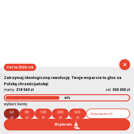
×
Cel na 2026 rok
Zatrzymaj ideologiczną rewolucję. Twoje wsparcie to głos za
Polską chrześcijańską!
mamy:
218 543 zł
cel:
500 000 zł
44%
wybierz kwotę:
60
80
100
200
500
zł
zł
zł
zł
zł
Wspieram