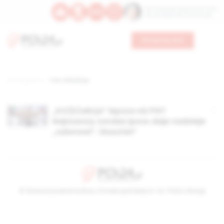
Św. Teresy Benedykty od Krzyża
Św. Kandydy Marii od Jezusa
Wesprzyj nas
Strona główna
TAG: KODalicja
„KO(D)alicja” lepsza niż PiS?
Najnowszy sondaż Ipsos daje nadzieje
„salonowi”. Słusznie?
© Stowarzyszenie Kultury Chrześcijańskiej im. ks. Piotra Skargi
2026-08-09 13:09:49