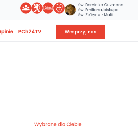
Św. Dominika Guzmana
Św. Emiliana, biskupa
Św. Zefiryna z Malii
pinie
PCh24TV
Wesprzyj nas
Wybrane dla Ciebie