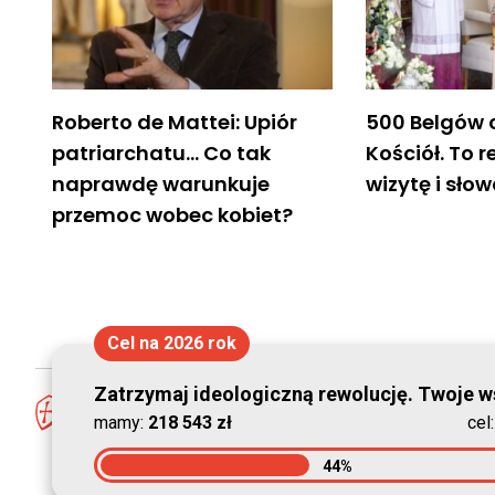
Roberto de Mattei: Upiór
500 Belgów 
patriarchatu… Co tak
Kościół. To 
naprawdę warunkuje
wizytę i sło
przemoc wobec kobiet?
Cel na 2026 rok
Zatrzymaj ideologiczną rewolucję. Twoje ws
mamy:
218 543 zł
cel
44%