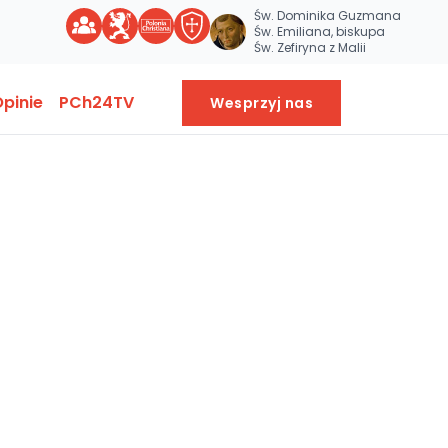
Św. Dominika Guzmana
Św. Emiliana, biskupa
Św. Zefiryna z Malii
pinie
PCh24TV
Wesprzyj nas