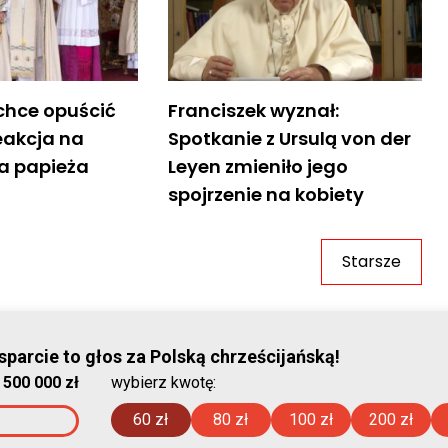
chce opuścić
Franciszek wyznał:
reakcja na
Spotkanie z Ursulą von der
wa papieża
Leyen zmieniło jego
spojrzenie na kobiety
Starsze
© Stowar
parcie to głos za Polską chrześcijańską!
:
500 000 zł
wybierz kwotę:
2026-08-08
60 zł
80 zł
100 zł
200 zł