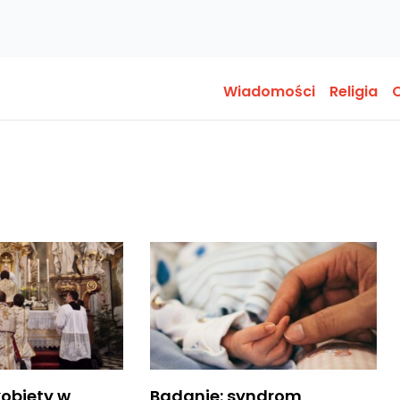
Wiadomości
Religia
O
kobiety w
Badanie: syndrom