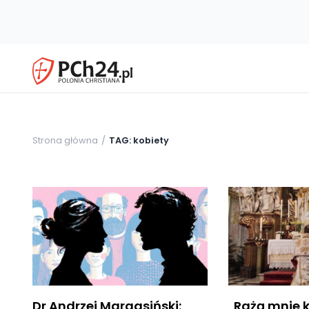
Strona główna
TAG: kobiety
Dr Andrzej Margasiński:
„Rażą mnie 