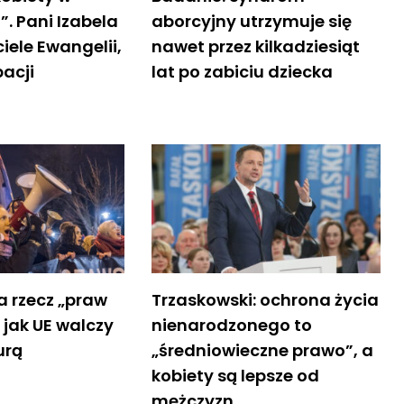
”. Pani Izabela
aborcyjny utrzymuje się
iele Ewangelii,
nawet przez kilkadziesiąt
acji
lat po zabiciu dziecka
a rzecz „praw
Trzaskowski: ochrona życia
i jak UE walczy
nienarodzonego to
urą
„średniowieczne prawo”, a
kobiety są lepsze od
mężczyzn