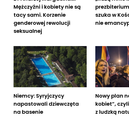
Mężczyźni i kobiety nie są
prezbiterium
tacy sami. Korzenie
szuka w Kośc
genderowej rewolucji
nie emancyp
seksualnej
Niemcy: Syryjczycy
Nowy plan n
napastowali dziewczęta
kobiet”, czyl
na basenie
z ludzką nat