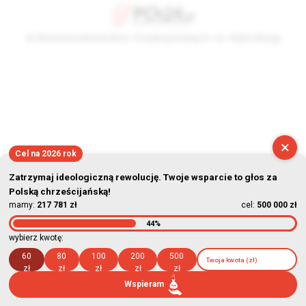
© Stowarzyszenie Kultury Chrześcijańskiej im. ks. Piotra Skargi
2026-08-07 14:41:32
×
Cel na 2026 rok
Zatrzymaj ideologiczną rewolucję. Twoje wsparcie to głos za
Polską chrześcijańską!
mamy:
217 781 zł
cel:
500 000 zł
44%
wybierz kwotę:
60
80
100
200
500
zł
zł
zł
zł
zł
Wspieram