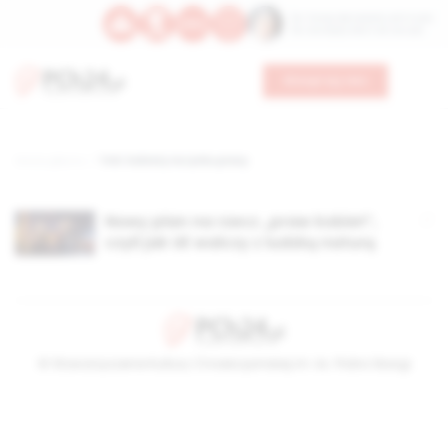
Św. Teresy Benedykty od Krzyża
Św. Kandydy Marii od Jezusa
Wesprzyj nas
Strona główna
TAG: kobiety na rynku pracy
Nowy plan na rzecz „praw kobiet”,
czyli jak UE walczy z ludzką naturą
© Stowarzyszenie Kultury Chrześcijańskiej im. ks. Piotra Skargi
2026-08-09 10:01:09