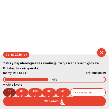
×
Cel na 2026 rok
Zatrzymaj ideologiczną rewolucję. Twoje wsparcie to głos za
Polską chrześcijańską!
mamy:
218 543 zł
cel:
500 000 zł
44%
wybierz kwotę:
60
80
100
200
500
zł
zł
zł
zł
zł
Wspieram