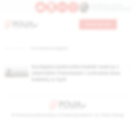
Św. Kajetana z Thieny
Bł. Edmunda Bojanowskiego
Wesprzyj nas
Strona główna
TAG: kobiety kurdyjskie
Kurdyjska jednostka kobiet walczy z
Islamskim Państwem i ochrania inne
kobiety w Syrii
© Stowarzyszenie Kultury Chrześcijańskiej im. ks. Piotra Skargi
2026-08-07 20:55:41