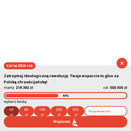
×
Cel na 2026 rok
Zatrzymaj ideologiczną rewolucję. Twoje wsparcie to głos za
Polską chrześcijańską!
mamy:
218 382 zł
cel:
500 000 zł
44%
wybierz kwotę:
60
80
100
200
500
zł
zł
zł
zł
zł
Wspieram