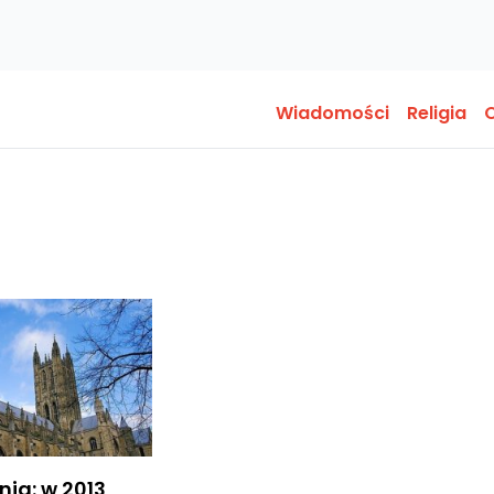
Wiadomości
Religia
O
nia: w 2013