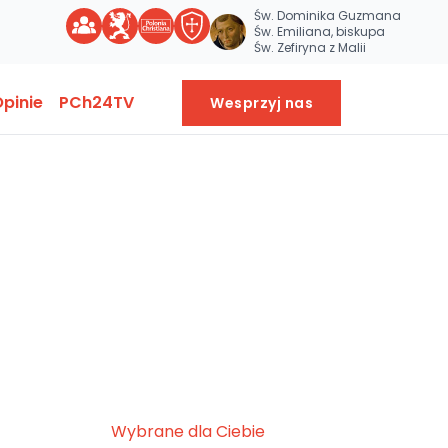
Św. Dominika Guzmana
Św. Emiliana, biskupa
Św. Zefiryna z Malii
pinie
PCh24TV
Wesprzyj nas
Wybrane dla Ciebie