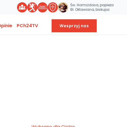
Św. Hormizdasa, papieża
Bł. Oktawiana, biskupa
pinie
PCh24TV
Wesprzyj nas
Wybrane dla Ciebie