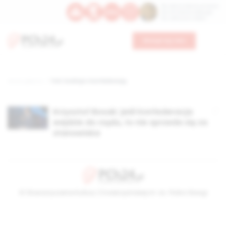
Św. Dominika Guzmana
Św. Emiliana, biskupa
Św. Zefiryna z Malii
Wesprzyj nas
Strona główna
TAG: koalicja z konfederacją
Krzysztof Bosak: jeśli Konfederacja
wejdzie do rządu, to nie sprzeda się za
stanowiska
© Stowarzyszenie Kultury Chrześcijańskiej im. ks. Piotra Skargi
2026-08-08 12:06:24