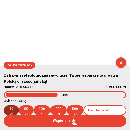
×
Cel na 2026 rok
Zatrzymaj ideologiczną rewolucję. Twoje wsparcie to głos za
Polską chrześcijańską!
mamy:
218 543 zł
cel:
500 000 zł
44%
wybierz kwotę:
60
80
100
200
500
zł
zł
zł
zł
zł
Wspieram