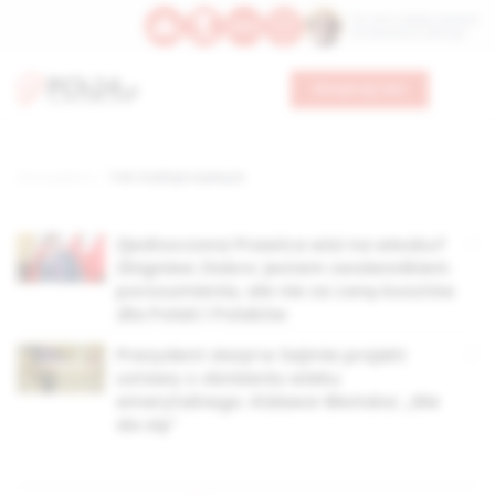
Św. Hormizdasa, papieża
Bł. Oktawiana, biskupa
Wesprzyj nas
Strona główna
TAG: koalicja rządząca
Zjednoczona Prawica wisi na włosku?
Zbigniew Ziobro: jestem zwolennikiem
porozumienia, ale nie za cenę kosztów
dla Polski i Polaków
Prezydent złożył w Sejmie projekt
ustawy o obniżeniu wieku
emerytalnego. Kidawa-Błońska: „Nie
da się”