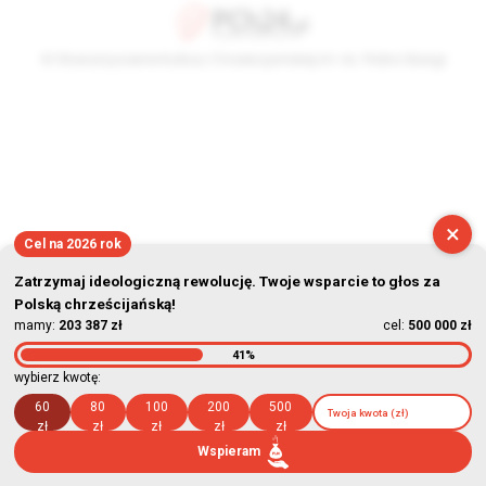
© Stowarzyszenie Kultury Chrześcijańskiej im. ks. Piotra Skargi
2026-08-06 20:03:59
×
Cel na 2026 rok
Zatrzymaj ideologiczną rewolucję. Twoje wsparcie to głos za
Polską chrześcijańską!
mamy:
203 387 zł
cel:
500 000 zł
41%
wybierz kwotę:
60
80
100
200
500
zł
zł
zł
zł
zł
Wspieram