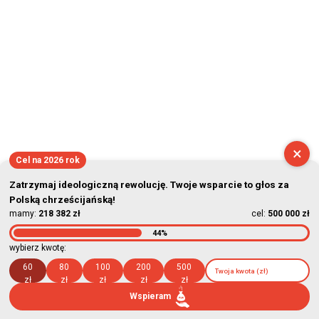
×
Cel na 2026 rok
Zatrzymaj ideologiczną rewolucję. Twoje wsparcie to głos za
Polską chrześcijańską!
mamy:
218 382 zł
cel:
500 000 zł
44%
wybierz kwotę:
60
80
100
200
500
zł
zł
zł
zł
zł
Wspieram