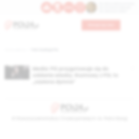
Św. Dominika Guzmana
Św. Emiliana, biskupa
Św. Zefiryna z Malii
Wesprzyj nas
Strona główna
TAG: koalicja PSL
Media: PiS przygotowuje się do
oddania władzy. Rozmowy z PSL to
„zasłona dymna”
© Stowarzyszenie Kultury Chrześcijańskiej im. ks. Piotra Skargi
2026-08-08 01:52:07