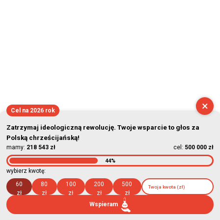
×
Cel na 2026 rok
Zatrzymaj ideologiczną rewolucję. Twoje wsparcie to głos za
Polską chrześcijańską!
mamy:
218 543 zł
cel:
500 000 zł
44%
wybierz kwotę:
60
80
100
200
500
zł
zł
zł
zł
zł
Wspieram