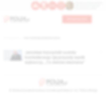
Św. Dominika Guzmana
Św. Emiliana, biskupa
Św. Zefiryna z Malii
Wesprzyj nas
Strona główna
TAG: koalicja parlamentarna
Jarosław Kaczyński ocenia
Konfederację i jej przyszły wynik
wyborczy. „To ziemia nieznana”
© Stowarzyszenie Kultury Chrześcijańskiej im. ks. Piotra Skargi
2026-08-08 12:20:21