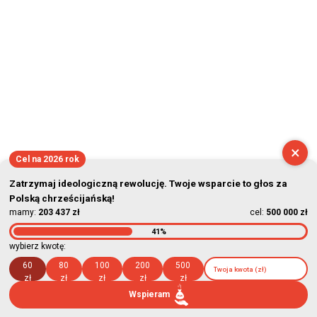
×
Cel na 2026 rok
Zatrzymaj ideologiczną rewolucję. Twoje wsparcie to głos za
Polską chrześcijańską!
mamy:
203 437 zł
cel:
500 000 zł
41%
wybierz kwotę:
60
80
100
200
500
zł
zł
zł
zł
zł
Wspieram