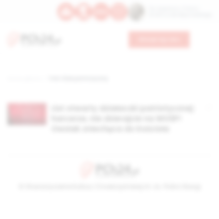
Św. Kajetana z Thieny
Bł. Edmunda Bojanowskiego
Wesprzyj nas
Strona główna
TAG: klub patriotyczny
List otwarty działaczki patriotycznej:
harcerze, nie zbierajcie na WOŚP!
Owsiak zniechęca do Kościoła
© Stowarzyszenie Kultury Chrześcijańskiej im. ks. Piotra Skargi
2026-08-07 09:21:15