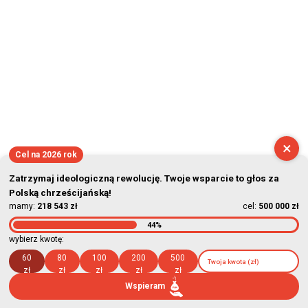
×
Cel na 2026 rok
Zatrzymaj ideologiczną rewolucję. Twoje wsparcie to głos za
Polską chrześcijańską!
mamy:
218 543 zł
cel:
500 000 zł
44%
wybierz kwotę:
60
80
100
200
500
zł
zł
zł
zł
zł
Wspieram