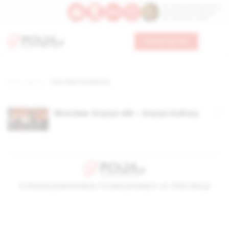
Św. Dominika Guzmana
Św. Emiliana, biskupa
Św. Zefiryna z Malii
Wesprzyj nas
Strona główna
TAG: Klub Czytelniczy
Wrocław: Kryzys elit – kryzys kultury
© Stowarzyszenie Kultury Chrześcijańskiej im. ks. Piotra Skargi
2026-08-08 14:38:07