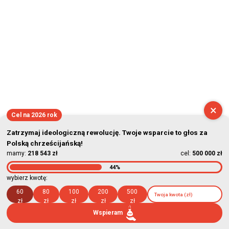
×
Cel na 2026 rok
Zatrzymaj ideologiczną rewolucję. Twoje wsparcie to głos za
Polską chrześcijańską!
mamy:
218 543 zł
cel:
500 000 zł
44%
wybierz kwotę:
60
80
100
200
500
zł
zł
zł
zł
zł
Wspieram