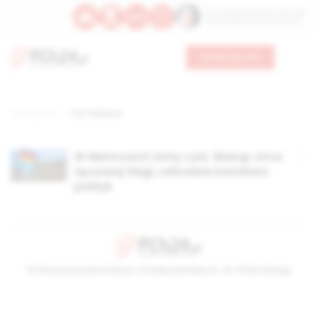
Św. Teresy Benedykty od Krzyża
Św. Kandydy Marii od Jezusa
Wesprzyj nas
Strona główna
TAG: Klöckner
W Niemczech istny cyrk. Biskup chce
tęczowej flagi, odmawia katolicka
polityk
© Stowarzyszenie Kultury Chrześcijańskiej im. ks. Piotra Skargi
2026-08-09 11:18:01