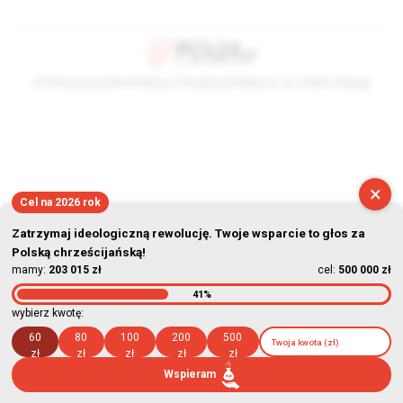
© Stowarzyszenie Kultury Chrześcijańskiej im. ks. Piotra Skargi
2026-08-05 23:07:49
×
Cel na 2026 rok
Zatrzymaj ideologiczną rewolucję. Twoje wsparcie to głos za
Polską chrześcijańską!
mamy:
203 015 zł
cel:
500 000 zł
41%
wybierz kwotę:
60
80
100
200
500
zł
zł
zł
zł
zł
Wspieram