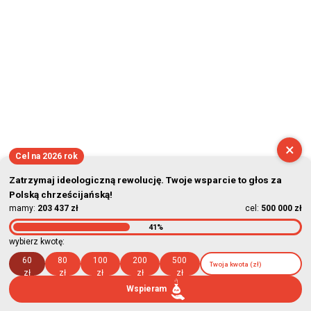
×
Cel na 2026 rok
Zatrzymaj ideologiczną rewolucję. Twoje wsparcie to głos za
Polską chrześcijańską!
mamy:
203 437 zł
cel:
500 000 zł
41%
wybierz kwotę:
60
80
100
200
500
zł
zł
zł
zł
zł
Wspieram