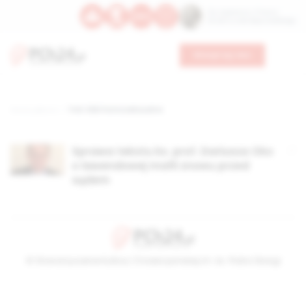
Św. Kajetana z Thieny
Bł. Edmunda Bojanowskiego
Wesprzyj nas
Strona główna
TAG: kliki homoseksualne
Sprawa tekstu ks. prof. Dariusza Oko
o lawendowej mafii znowu przed
sądem
© Stowarzyszenie Kultury Chrześcijańskiej im. ks. Piotra Skargi
2026-08-07 23:26:31