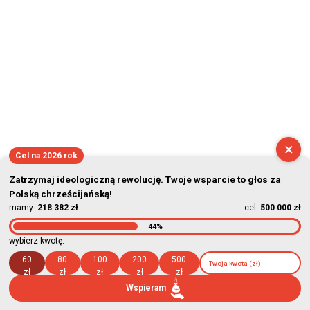
×
Cel na 2026 rok
Zatrzymaj ideologiczną rewolucję. Twoje wsparcie to głos za
Polską chrześcijańską!
mamy:
218 382 zł
cel:
500 000 zł
44%
wybierz kwotę:
60
80
100
200
500
zł
zł
zł
zł
zł
Wspieram