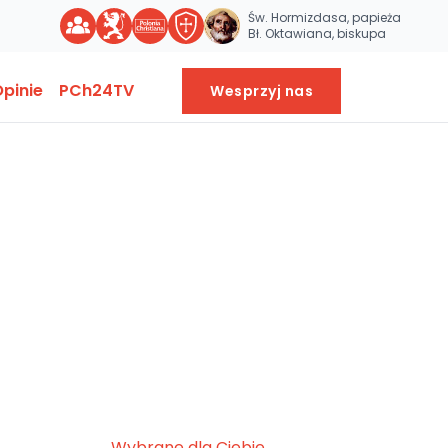
Św. Hormizdasa, papieża
Bł. Oktawiana, biskupa
pinie
PCh24TV
Wesprzyj nas
Wybrane dla Ciebie