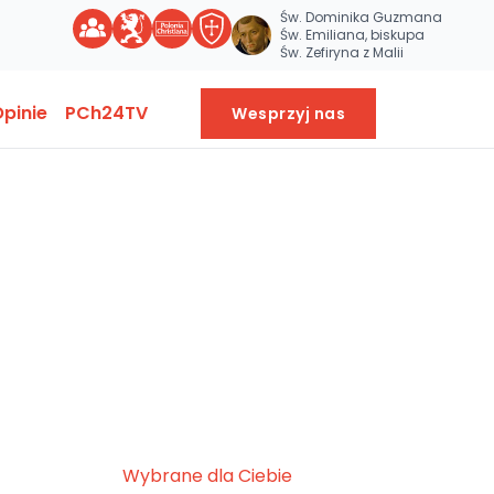
Św. Dominika Guzmana
Św. Emiliana, biskupa
Św. Zefiryna z Malii
pinie
PCh24TV
Wesprzyj nas
Wybrane dla Ciebie