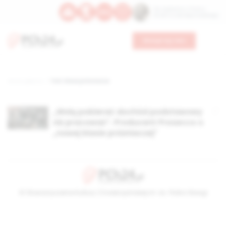
Św. Kajetana z Thieny
Bł. Edmunda Bojanowskiego
Wesprzyj nas
Strona główna
TAG: klasa próżniacza
„Wolą pobierać dochód podstawowy
niż pracować”. Producent Prosecco o
„nowej klasie próżniaczej”
© Stowarzyszenie Kultury Chrześcijańskiej im. ks. Piotra Skargi
2026-08-07 14:44:09