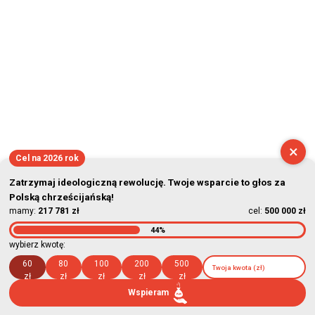
×
Cel na 2026 rok
Zatrzymaj ideologiczną rewolucję. Twoje wsparcie to głos za
Polską chrześcijańską!
mamy:
217 781 zł
cel:
500 000 zł
44%
wybierz kwotę:
60
80
100
200
500
zł
zł
zł
zł
zł
Wspieram