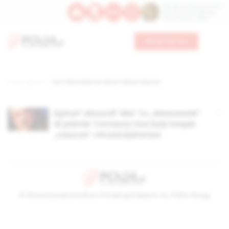
Św. Dominika Guzmana
Św. Emiliana, biskupa
Św. Zefiryna z Malii
Wesprzyj nas
Strona główna
TAG: kłamstwa na temat zakazu aborcji
Kpina? Absurd? Nie! To „Newsweek”.
W piśmie Tomasza Lisa były ksiądz
„naucza” chrześcijaństwa
© Stowarzyszenie Kultury Chrześcijańskiej im. ks. Piotra Skargi
2026-08-08 06:00:30