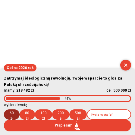
×
Cel na 2026 rok
Zatrzymaj ideologiczną rewolucję. Twoje wsparcie to głos za
Polską chrześcijańską!
mamy:
218 482 zł
cel:
500 000 zł
44%
wybierz kwotę:
60
80
100
200
500
zł
zł
zł
zł
zł
Wspieram