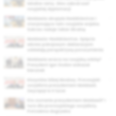
lokalne ramy. Głos zabrał szef
rosyjskiej dyplomacji
Mołdawia okrążyła Naddniestrze i
stacjonujące tam rosyjskie wojska.
Sukces raduje także Ukrainę
Mołdawia–Naddniestrze. Spięcia
wbrew pokojowym deklaracjom
oddalają perspektywę porozumienia
Mołdawia wraca na rosyjską orbitę?
Prezydent Igor Dodon wskazał
kierunek
Kiszyniów bliżej Moskwy. Prorosyjski
socjalista prezydentem Mołdawii.
Zwyciężył w II turze
Kto zostanie prezydentem Mołdawii? I
tura dla prorosyjskiego socjalisty.
Potrzebna dogrywka