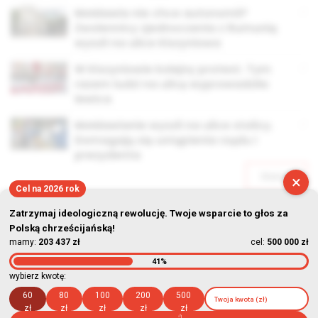
Mołdawia nie chce autonomii?
Zwolennicy zjednoczenia z Rumunią
wyszli na ulice Kiszyniowa
W Kiszyniowie kolejny protest. Tym
razem ludzi na ulicę wyprowadziła
lewica
Mołdawianie wyszli na ulice stolicy.
Domagają się ustąpienia rządu i
prezydenta
Starsze
×
Cel na 2026 rok
Zatrzymaj ideologiczną rewolucję. Twoje wsparcie to głos za
Polską chrześcijańską!
mamy:
203 437 zł
cel:
500 000 zł
41%
© Stowarzyszenie Kultury Chrześcijańskiej im. ks. Piotra Skargi
wybierz kwotę:
2026-08-07 07:34:33
60
80
100
200
500
zł
zł
zł
zł
zł