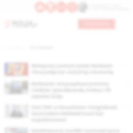
Św. Kajetana z Thieny
Bł. Edmunda Bojanowskiego
Wesprzyj nas
Strona główna
TAG: kiszyniów
Nietypowy pomysł władz Mołdawii.
Chcą połączyć swój kraj z Rumunią
Mołdawia: Antyrządowe protesty
rolników sparaliżowały stolicę i 20
rejonów kraju
Szef ONZ w Kiszyniowie: integralność
terytorialna Mołdawii musi być
respektowana
Naddniestrze: konflikt wychodzi poza