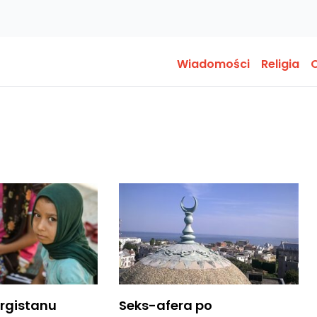
Wiadomości
Religia
O
irgistanu
Seks-afera po