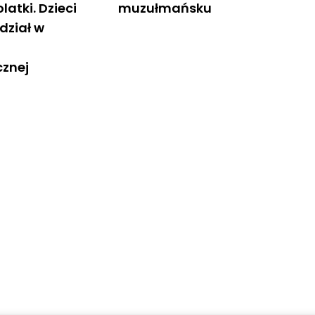
olatki. Dzieci
muzułmańsku
dział w
cznej