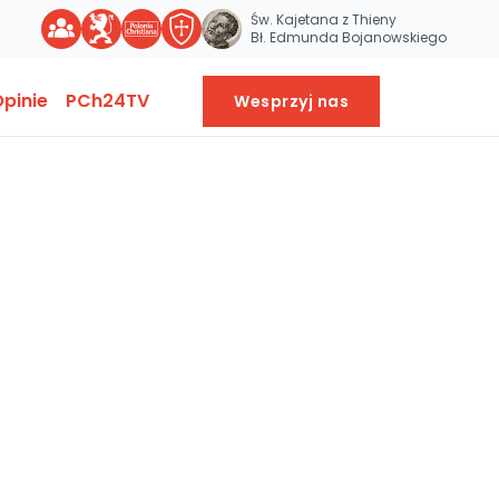
Św. Kajetana z Thieny
Bł. Edmunda Bojanowskiego
pinie
PCh24TV
Wesprzyj nas