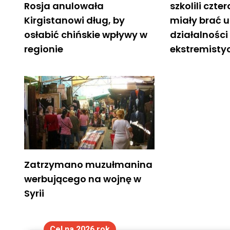
Rosja anulowała
szkolili czter
Kirgistanowi dług, by
miały brać u
osłabić chińskie wpływy w
działalności
regionie
ekstremisty
Zatrzymano muzułmanina
werbującego na wojnę w
Syrii
Cel na 2026 rok