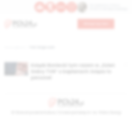
Św. Kajetana z Thieny
Bł. Edmunda Bojanowskiego
Wesprzyj nas
Strona główna
TAG: kinga rusin
Ksiądz Boniecki tym razem w „Dzień
Dobry TVN” o kapłanach: księża to
personel
© Stowarzyszenie Kultury Chrześcijańskiej im. ks. Piotra Skargi
2026-08-07 03:07:11