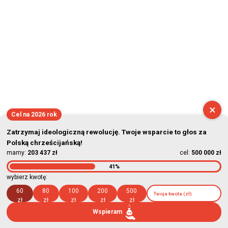
×
Cel na 2026 rok
Zatrzymaj ideologiczną rewolucję. Twoje wsparcie to głos za
Polską chrześcijańską!
mamy:
203 437 zł
cel:
500 000 zł
41%
wybierz kwotę:
60
80
100
200
500
zł
zł
zł
zł
zł
Wspieram