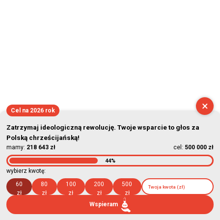
×
Cel na 2026 rok
Zatrzymaj ideologiczną rewolucję. Twoje wsparcie to głos za
Polską chrześcijańską!
mamy:
218 643 zł
cel:
500 000 zł
44%
wybierz kwotę:
60
80
100
200
500
zł
zł
zł
zł
zł
Wspieram