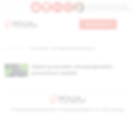
Św. Wawrzyńca, męczennika
Św. Amadeusza Portugalskiego
Wesprzyj nas
Strona główna
TAG: Kinder- und Jugendhilfeausschuss
Zieloni przeciwko chrześcijańskim
prezentom nadziei
© Stowarzyszenie Kultury Chrześcijańskiej im. ks. Piotra Skargi
2026-08-10 08:29:24