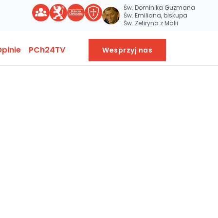
Św. Dominika Guzmana
Św. Emiliana, biskupa
Św. Zefiryna z Malii
pinie
PCh24TV
Wesprzyj nas