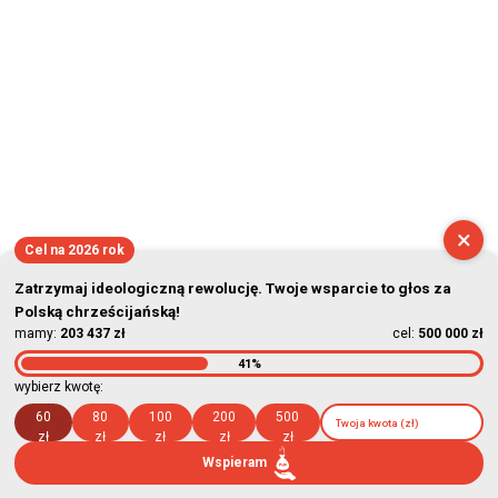
×
Cel na 2026 rok
Zatrzymaj ideologiczną rewolucję. Twoje wsparcie to głos za
Polską chrześcijańską!
mamy:
203 437 zł
cel:
500 000 zł
41%
wybierz kwotę:
60
80
100
200
500
zł
zł
zł
zł
zł
Wspieram