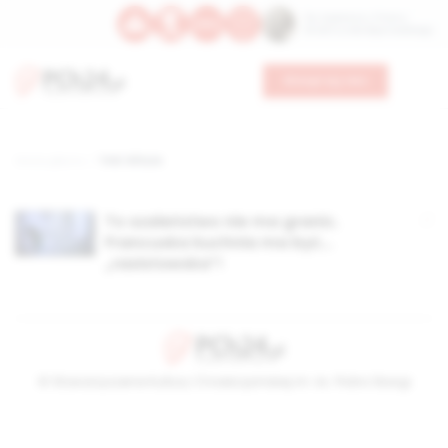
Św. Kajetana z Thieny
Bł. Edmunda Bojanowskiego
Wesprzyj nas
Strona główna
TAG: kiltura
To szaleństwo nie ma granic.
Francuska kuchnia ma być…
„rasistowska”!
© Stowarzyszenie Kultury Chrześcijańskiej im. ks. Piotra Skargi
2026-08-07 04:28:10