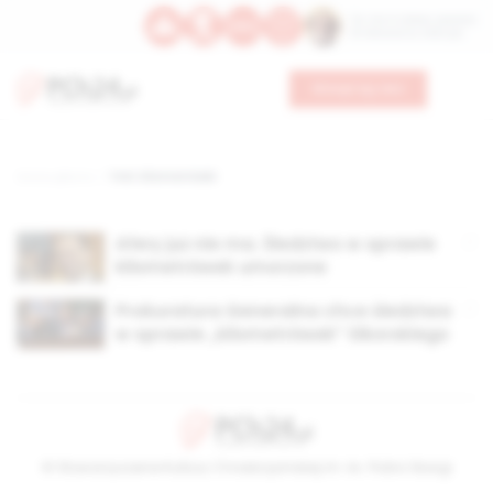
Św. Hormizdasa, papieża
Bł. Oktawiana, biskupa
Wesprzyj nas
Strona główna
TAG: kilometrówki
Afery już nie ma. Śledztwo w sprawie
kilometrówek umorzone
Prokuratura Generalna chce śledztwa
w sprawie „kilometrówek” Sikorskiego
© Stowarzyszenie Kultury Chrześcijańskiej im. ks. Piotra Skargi