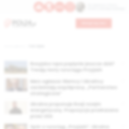
Św. Kajetana z Thieny
Bł. Edmunda Bojanowskiego
Wesprzyj nas
Strona główna
TAG: kijów
Rosyjska ropa popłynie jeszcze dziś?
Trwają testy rurociągu Przyjaźń
Merz ogłasza: Niemcy i Ukraińcy
zacieśniają współpracę. „Partnerstwo
strategiczne”
Ukraina proponuje Rosji rozejm
energetyczny. Propozycja przekazana
przez USA
Spór o rurociąg „Przyjaźń”. Ukraina