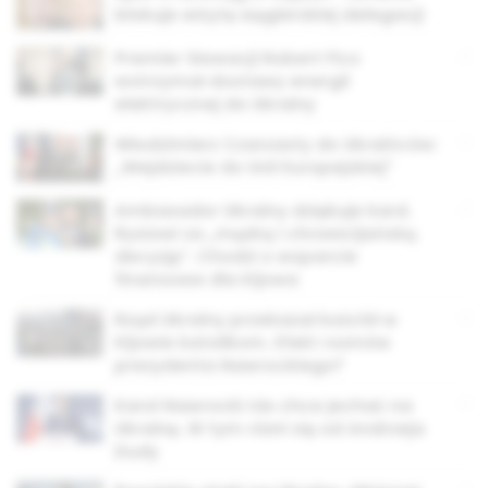
blokuje wizytę węgierskiej delegacji
Premier Słowacji Robert Fico
wstrzymał dostawy energii
elektrycznej do Ukrainy
Włodzimierz Czarzasty do Ukraińców:
„Wejdziecie do Unii Europejskiej”
Ambasador Ukrainy dziękuje kard.
Rysiowi za „mądrą i chrześcijańską
decyzję”. Chodzi o wsparcie
finansowe dla Kijowa
Rząd Ukrainy przekazał kościół w
Kijowie katolikom. Efekt rozmów
prezydenta Nawrockiego?
Karol Nawrocki nie chce jechać na
Ukrainę. W tym różni się od Andrzeja
Dudy