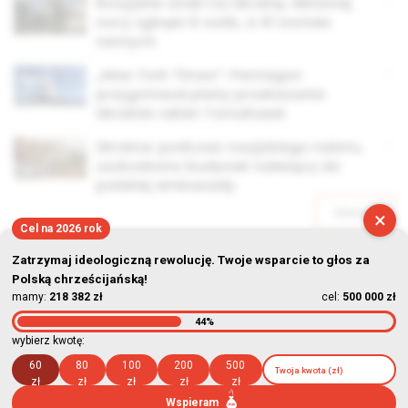
Rosyjskie ataki na Ukrainę. Minionej
nocy zginęło 6 osób, a 41 zostało
rannych
„New York Times”: Pentagon
przygotował plany przekazania
Ukrainie rakiet Tomahawk
Ukraina: podczas rosyjskiego nalotu,
uszkodzono budynek należący do
polskiej ambasady
Starsze
×
Cel na 2026 rok
Zatrzymaj ideologiczną rewolucję. Twoje wsparcie to głos za
Polską chrześcijańską!
mamy:
218 382 zł
cel:
500 000 zł
44%
© Stowarzyszenie Kultury Chrześcijańskiej im. ks. Piotra Skargi
wybierz kwotę:
2026-08-07 21:56:56
60
80
100
200
500
zł
zł
zł
zł
zł
Wspieram