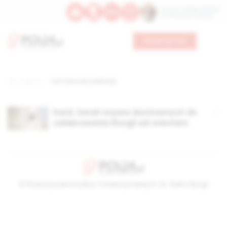
Św. Hormizdasa, papieża
Bł. Oktawiana, biskupa
Wesprzyj nas
Strona główna
TAG: kierunek celebracji
Kard. Sarah wzywa duchownych do
celebrowania liturgii ad orientem
© Stowarzyszenie Kultury Chrześcijańskiej im. ks. Piotra Skargi
2026-08-06 12:05:48