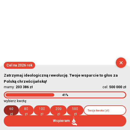
×
Cel na 2026 rok
Zatrzymaj ideologiczną rewolucję. Twoje wsparcie to głos za
Polską chrześcijańską!
mamy:
203 386 zł
cel:
500 000 zł
41%
wybierz kwotę:
60
80
100
200
500
zł
zł
zł
zł
zł
Wspieram