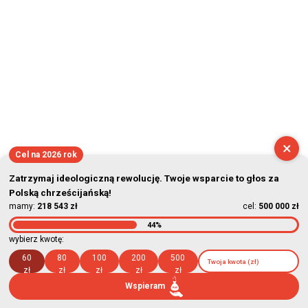
×
Cel na 2026 rok
Zatrzymaj ideologiczną rewolucję. Twoje wsparcie to głos za
Polską chrześcijańską!
mamy:
218 543 zł
cel:
500 000 zł
44%
wybierz kwotę:
60
80
100
200
500
zł
zł
zł
zł
zł
Wspieram