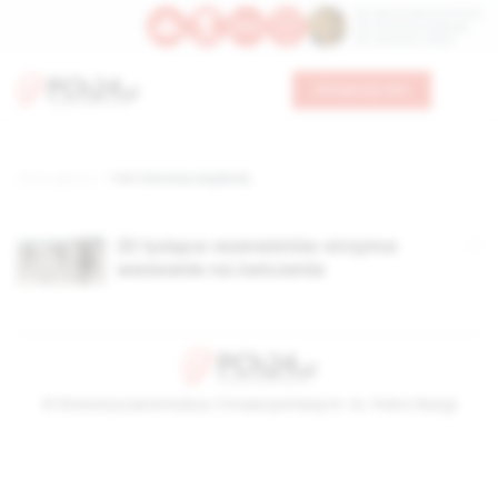
Św. Dominika Guzmana
Św. Emiliana, biskupa
Św. Zefiryna z Malii
Wesprzyj nas
Strona główna
TAG: kierowcy wojskowi,
22 tysiące rezerwistów otrzyma
wezwanie na ćwiczenia
© Stowarzyszenie Kultury Chrześcijańskiej im. ks. Piotra Skargi
2026-08-08 16:35:35