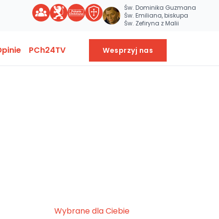
Św. Dominika Guzmana
Św. Emiliana, biskupa
Św. Zefiryna z Malii
pinie
PCh24TV
Wesprzyj nas
Wybrane dla Ciebie