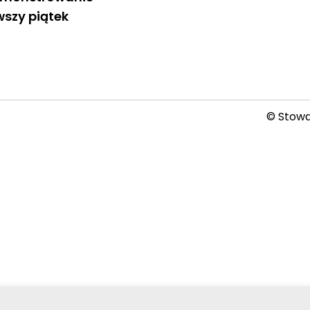
wszy piątek
© Stowar
2026-08-08 