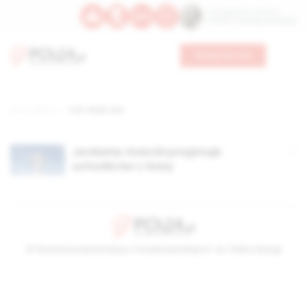
Św. Kajetana z Thieny
Bł. Edmunda Bojanowskiego
Wesprzyj nas
Strona główna
TAG: Khalil Jaar
Jordania: Kościół przyjmuje
uchodźców z Gazy
© Stowarzyszenie Kultury Chrześcijańskiej im. ks. Piotra Skargi
2026-08-07 04:10:36