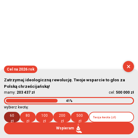
×
Cel na 2026 rok
Zatrzymaj ideologiczną rewolucję. Twoje wsparcie to głos za
Polską chrześcijańską!
mamy:
203 437 zł
cel:
500 000 zł
41%
wybierz kwotę:
60
80
100
200
500
zł
zł
zł
zł
zł
Wspieram