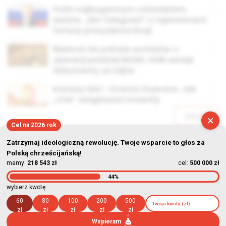
Putin najbogatszym człowiekiem
świata. „Die Telegraaf” o tajemnicach
fortuny prezydenta Rosji
Białoruś nie pokaże archiwów o
operacji polskiej NKWD. KGB uznaje
dokumenty za tajne
Krwawy idol – Ernesto Guevara. Jak
„Che” zstąpił pod strzechy
Starsze
×
Cel na 2026 rok
Zatrzymaj ideologiczną rewolucję. Twoje wsparcie to głos za
Polską chrześcijańską!
mamy:
218 543 zł
cel:
500 000 zł
44%
© Stowarzyszenie Kultury Chrześcijańskiej im. ks. Piotra Skargi
wybierz kwotę:
2026-08-10 02:10:52
60
80
100
200
500
zł
zł
zł
zł
zł
Wspieram