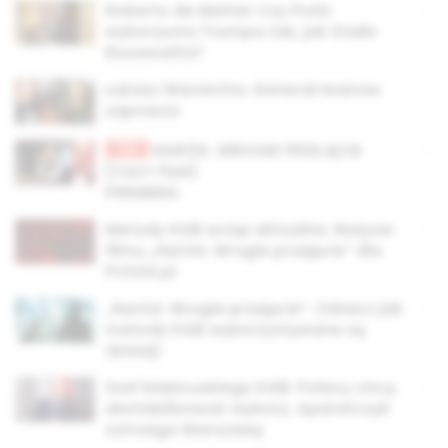
Roberto de Mattei: Czy Putin
wykorzysta Trumpa tak, jak Stalin
Roosevelta?
Łukasz Warzecha: Generał Iwanow
zaprasza
TV
NARÓD. WROGIE PRZEJĘCIE
[CAŁY FILM]
PREMIERA
Metody KGB wciąż aktualne. Reżyser
filmu „Naród. Wrogie przejęcie” dla
PCh24.pl
„Naród. Wrogie przejęcie”. Zobacz jak
metody KGB wykorzystywane są
dzisiaj!
Szef białoruskiego KGB: Polacy chcą
destabilizować wybory. Aparatczyk
ostrzega Warszawę