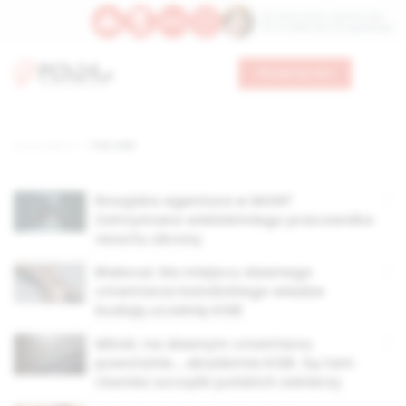
Św. Wawrzyńca, męczennika
Św. Amadeusza Portugalskiego
Wesprzyj nas
Strona główna
TAG: KGB
Rosyjska agentura w MON?
Zatrzymano wieloletniego pracownika
resortu obrony
Białoruś: Na miejscu dawnego
cmentarza katolickiego władze
budują uczelnię KGB
Mińsk: na dawnym cmentarzu
powstanie… akademia KGB. Są tam
również szczątki polskich żołnierzy