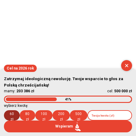
×
Cel na 2026 rok
Zatrzymaj ideologiczną rewolucję. Twoje wsparcie to głos za
Polską chrześcijańską!
mamy:
203 386 zł
cel:
500 000 zł
41%
wybierz kwotę:
60
80
100
200
500
zł
zł
zł
zł
zł
Wspieram