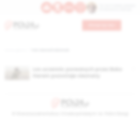
Św. Hormizdasa, papieża
Bł. Oktawiana, biskupa
Wesprzyj nas
Strona główna
TAG: Kenneth Minimah
Los uczennic porwanych przez Boko
Haram pozostaje nieznany
© Stowarzyszenie Kultury Chrześcijańskiej im. ks. Piotra Skargi
2026-08-06 18:43:04