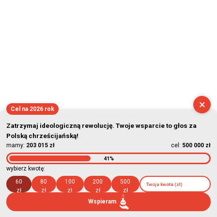
×
Cel na 2026 rok
Zatrzymaj ideologiczną rewolucję. Twoje wsparcie to głos za
Polską chrześcijańską!
mamy:
203 015 zł
cel:
500 000 zł
41%
wybierz kwotę:
60
80
100
200
500
zł
zł
zł
zł
zł
Wspieram