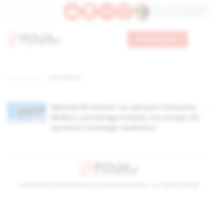
Św. Hormizdasa, papieża
Bł. Oktawiana, biskupa
Wesprzyj nas
Strona główna
TAG: kemary
Niemal 50 kamer na ulicach Otwocka.
Walka z przestępczością czy wstęp do
systemu ścisłego nadzoru?
© Stowarzyszenie Kultury Chrześcijańskiej im. ks. Piotra Skargi
2026-08-06 01:50:38