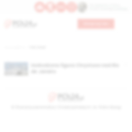
Św. Kajetana z Thieny
Bł. Edmunda Bojanowskiego
Wesprzyj nas
Strona główna
TAG: kciuk
Uszkodzona figura Chrystusa nad Rio
de Janeiro
© Stowarzyszenie Kultury Chrześcijańskiej im. ks. Piotra Skargi
2026-08-07 14:30:45