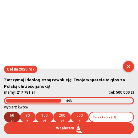
×
Cel na 2026 rok
Zatrzymaj ideologiczną rewolucję. Twoje wsparcie to głos za
Polską chrześcijańską!
mamy:
217 781 zł
cel:
500 000 zł
44%
wybierz kwotę:
60
80
100
200
500
zł
zł
zł
zł
zł
Wspieram