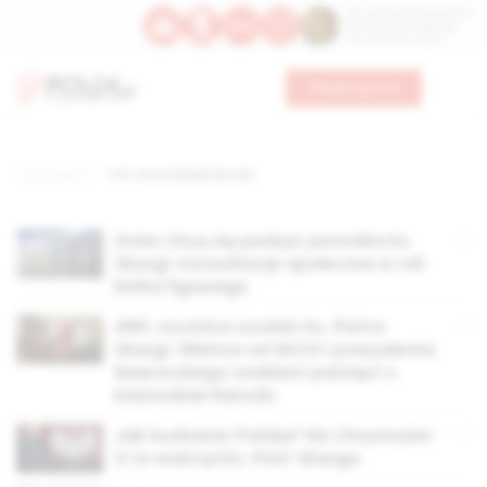
Św. Dominika Guzmana
Św. Emiliana, biskupa
Św. Zefiryna z Malii
Wesprzyj nas
Strona główna
TAG: Kaznodzieja Narodu
Znów chcą się pozbyć pomnika ks.
Skargi. Konsultacje społeczne w roli
listka figowego
490. rocznica urodzin ks. Piotra
Skargi. Wieńce od SKCH i prezydenta
Nawrockiego znakiem pamięci o
Kaznodziei Narodu
Jak budować Polskę? Na Chrystusie!
O to walczył ks. Piotr Skarga