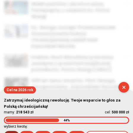
Wielki patriota i obrońca wiary.
Pamiętajmy o naukach ks. Piotra
Skargi
Ks. Skarga zostaje! Przedstawiciele
Stowarzyszenia Kultury
Chrześcijańskiej oddali hołd
Kaznodziei Narodu
Kraków: Ruch Narodowy przeciwny
usunięciu z przestrzeni publicznej
pomnika ks. Piotra Skargi [VIDEO]
405 lat temu zmarł ks. Piotr Skarga,
×
niezapomniany „Kaznodzieja Narodu”
Cel na 2026 rok
Zatrzymaj ideologiczną rewolucję. Twoje wsparcie to głos za
Polską chrześcijańską!
mamy:
218 543 zł
cel:
500 000 zł
44%
© Stowarzyszenie Kultury Chrześcijańskiej im. ks. Piotra Skargi
wybierz kwotę:
2026-08-08 20:13:27