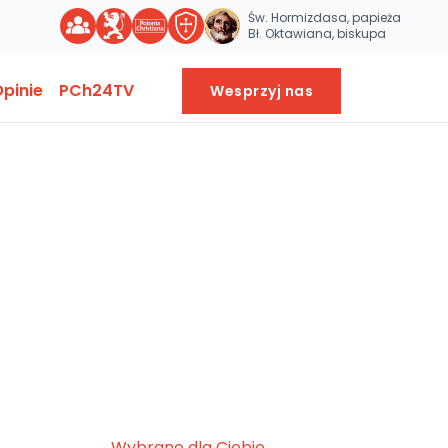
Św. Hormizdasa, papieża
Bł. Oktawiana, biskupa
pinie
PCh24TV
Wesprzyj nas
Wybrane dla Ciebie