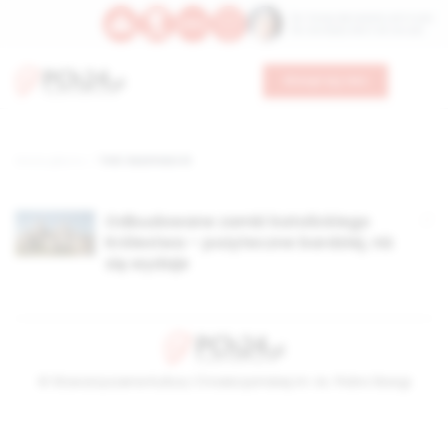
Św. Teresy Benedykty od Krzyża
Św. Kandydy Marii od Jezusa
Wesprzyj nas
Strona główna
TAG: Kazimierz III
Odbudowane zamki katolickiego
Królestwa – pożyteczne bardziej, niż
się wydaje
© Stowarzyszenie Kultury Chrześcijańskiej im. ks. Piotra Skargi
2026-08-09 06:12:38