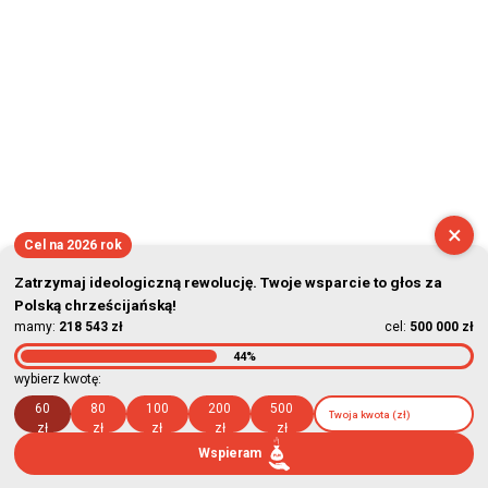
×
Cel na 2026 rok
Zatrzymaj ideologiczną rewolucję. Twoje wsparcie to głos za
Polską chrześcijańską!
mamy:
218 543 zł
cel:
500 000 zł
44%
wybierz kwotę:
60
80
100
200
500
zł
zł
zł
zł
zł
Wspieram