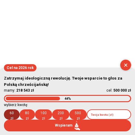
×
Cel na 2026 rok
Zatrzymaj ideologiczną rewolucję. Twoje wsparcie to głos za
Polską chrześcijańską!
mamy:
218 543 zł
cel:
500 000 zł
44%
wybierz kwotę:
60
80
100
200
500
zł
zł
zł
zł
zł
Wspieram