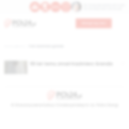
Św. Teresy Benedykty od Krzyża
Św. Kandydy Marii od Jezusa
Wesprzyj nas
Strona główna
TAG: kazimierz grenda
55 lat temu zmarł Kazimierz Grenda
© Stowarzyszenie Kultury Chrześcijańskiej im. ks. Piotra Skargi
2026-08-09 08:21:12