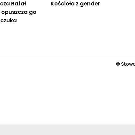
cza Rafał
Kościoła z gender
, opuszcza go
zczuka
© Stowar
2026-08-07 