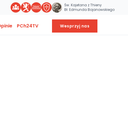
Św. Kajetana z Thieny
Bł. Edmunda Bojanowskiego
pinie
PCh24TV
Wesprzyj nas