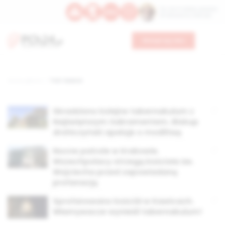
Św. Hormizdasa, papieża
Bł. Oktawiana, biskupa
Wesprzyj nas
Strona główna
TAG: Kawice
Skradziono kolejne tabernakulum z
Najświętszym Sakramentem. Biskup
drohiczyński apeluje o modlitwę
Nocne patrole w Krakowie.
Wszechpolacy strzegą kościoła św.
Wojciecha przed zapowiadaną
profanacją
Sprofanowano kościół w Kawicach.
Włamywacze wynieśli tabernakulum!