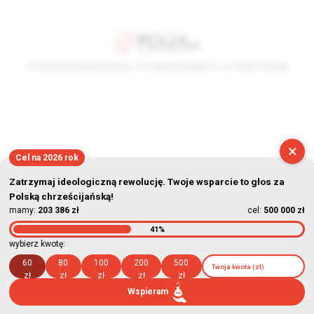
© Stowarzyszenie Kultury Chrześcijańskiej im. ks. Piotra Skargi
2026-08-06 19:34:18
×
Cel na 2026 rok
Zatrzymaj ideologiczną rewolucję. Twoje wsparcie to głos za
Polską chrześcijańską!
mamy:
203 386 zł
cel:
500 000 zł
41%
wybierz kwotę:
60
80
100
200
500
zł
zł
zł
zł
zł
Wspieram