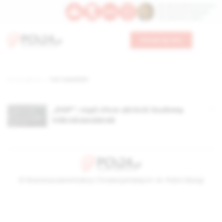
Św. Dominika Guzmana
Św. Emiliana, biskupa
Św. Zefiryna z Malii
Wesprzyj nas
Strona główna
TAG: kawalerki
„DGP”: rząd chce ukrócić budowę
mikrokawalerek
© Stowarzyszenie Kultury Chrześcijańskiej im. ks. Piotra Skargi
2026-08-08 09:55:09