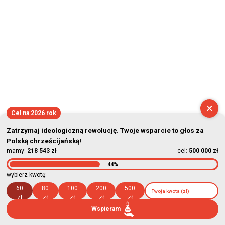
×
Cel na 2026 rok
Zatrzymaj ideologiczną rewolucję. Twoje wsparcie to głos za
Polską chrześcijańską!
mamy:
218 543 zł
cel:
500 000 zł
44%
wybierz kwotę:
60
80
100
200
500
zł
zł
zł
zł
zł
Wspieram