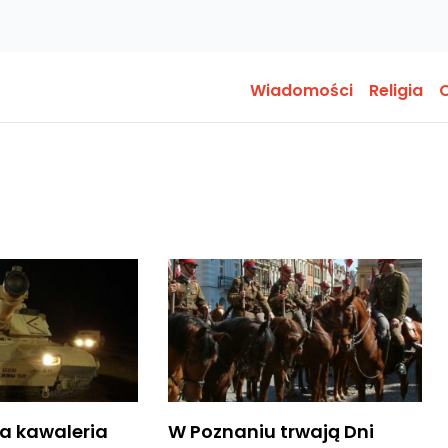
Wiadomości
Religia
O
a kawaleria
W Poznaniu trwają Dni