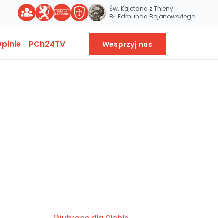
Św. Kajetana z Thieny
Bł. Edmunda Bojanowskiego
pinie
PCh24TV
Wesprzyj nas
Wybrane dla Ciebie