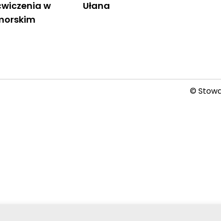
ćwiczenia w
Ułana
morskim
© Stowar
2026-08-07 1