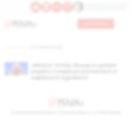
Św. Teresy Benedykty od Krzyża
Św. Kandydy Marii od Jezusa
Wesprzyj nas
Strona główna
TAG: Katrzyna Kotula
„Ministra” Kotula: decyzja w sprawie
projektu o związkach partnerskich w
najbliższych tygodniach
© Stowarzyszenie Kultury Chrześcijańskiej im. ks. Piotra Skargi
2026-08-09 10:59:10