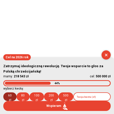
×
Cel na 2026 rok
Zatrzymaj ideologiczną rewolucję. Twoje wsparcie to głos za
Polską chrześcijańską!
mamy:
218 543 zł
cel:
500 000 zł
44%
wybierz kwotę:
60
80
100
200
500
zł
zł
zł
zł
zł
Wspieram